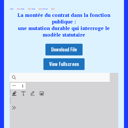
—
–
—
—
–
—
—
–
—
–
–
–
—
La montée du contrat dans la fonction
publique :
une mutation durable qui interroge le
modèle statutaire
Download File
View Fullscreen