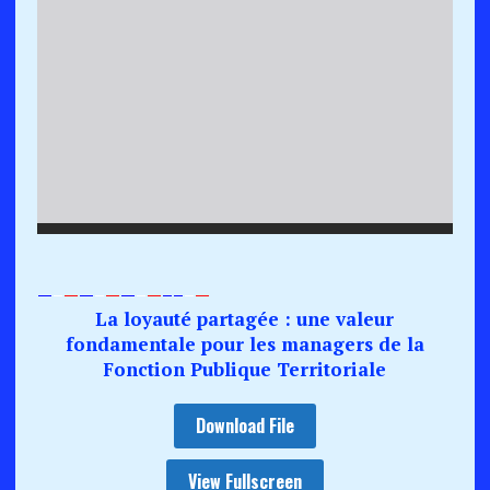
—
–
—
—
–
—
—
–
—
–
–
–
—
La loyauté partagée : une valeur
fondamentale pour les managers de la
Fonction Publique Territoriale
Download File
View Fullscreen