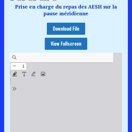
—
–
—
—
–
—
—
–
—
–
–
–
—
Prise en charge du repas des AESH sur la
pause méridienne
Download File
View Fullscreen