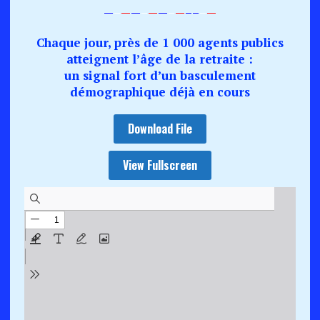
—
–
—
—
–
—
—
–
—
–
–
–
—
Chaque jour, près de 1 000 agents publics
atteignent l’âge de la retraite :
un signal fort d’un basculement
démographique déjà en cours
Download File
View Fullscreen