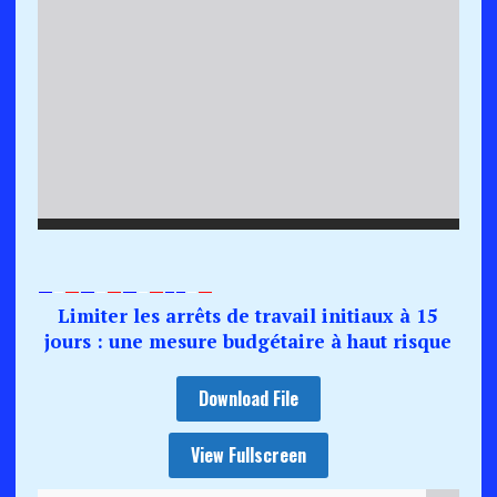
—
–
—
—
–
—
—
–
—
–
–
–
—
Limiter les arrêts de travail initiaux à 15
jours : une mesure budgétaire à haut risque
Download File
View Fullscreen