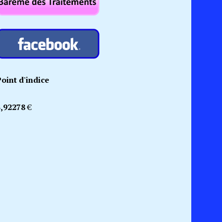
oint d'indice
4,92278
€