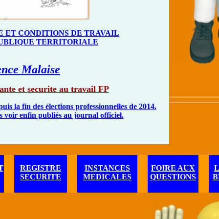
E ET CONDITIONS DE TRAVAIL
UBLIQUE TERRITORIALE
ence Malaise
nte et securite au travail FP
is la fin des élections professionnelles de 2014.
s voir enfin publiés au journal officiel.
T
REGISTRE
INSTANCES
FOIRE AUX
L
SECURITE
MEDICALES
QUESTIONS
B