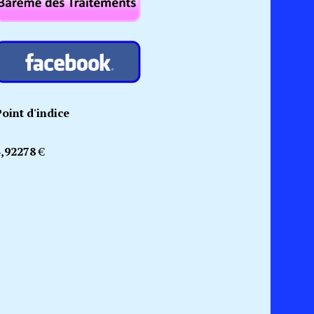
oint d'indice
4,92278
€