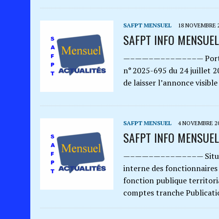
SAFPT MENSUEL
18 NOVEMBRE 
SAFPT INFO MENSUEL
—–——–—–––—–––— Portée de
n° 2025-695 du 24 juillet 2
de laisser l’annonce visibl
SAFPT MENSUEL
4 NOVEMBRE 2
SAFPT INFO MENSUE
—–——–—–––—–––— Situatio
interne des fonctionnaires
fonction publique territori
comptes tranche Publicat