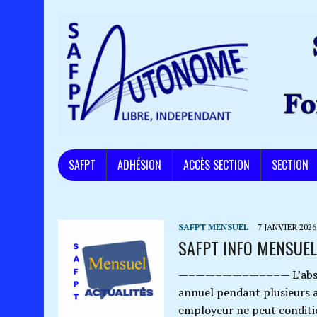
SAFPT
ADHÉSION
ACCÈS SECTION
SECTION
SAFPT MENSUEL
7 JANVIER 2026
SAFPT INFO MENSUEL
—–——–——–—–––— L’absence
annuel pendant plusieurs a
employeur ne peut conditio