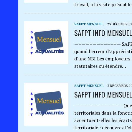
travail, à la visite préalab
SAFPT MENSUEL
23 DÉCEMBRE 2
SAFPT INFO MENSUEL
—–——–——–—–––— SAFPT I
quand l’erreur d’appréciatio
d’une NBI Les employeurs 
statutaires ou étendre…
SAFPT MENSUEL
3 DÉCEMBRE 2
SAFPT INFO MENSUEL
—–——–—–––—–––— Quels cri
territoriales dans la foncti
accentuent-elles les écart
territoriale : découvrez l’