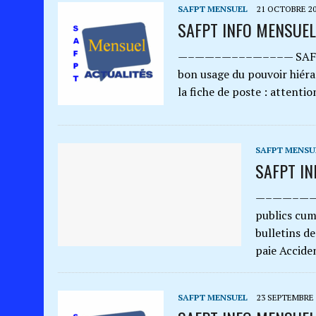
SAFPT MENSUEL
21 OCTOBRE 2
SAFPT INFO MENSUEL
—–——–—–––—–––— SAFPT-I
bon usage du pouvoir hiéra
la fiche de poste : attenti
SAFPT MENSU
SAFPT I
—–——–——–—–
publics cum
bulletins de
paie Accide
SAFPT MENSUEL
23 SEPTEMBRE 