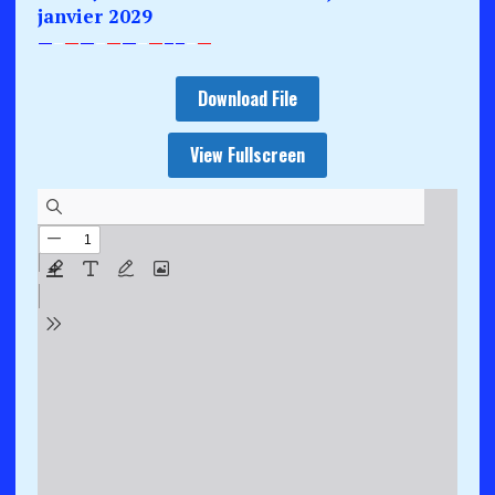
janvier 2029
—
–
—
—
–
—
—
–
—
–
–
–
—
Download File
View Fullscreen