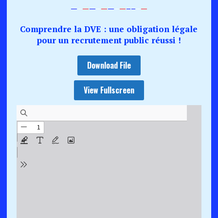
—
–
—
—
–
—
—
–
—
–
–
–
—
Comprendre la DVE : une obligation légale
pour un recrutement public réussi !
Download File
View Fullscreen