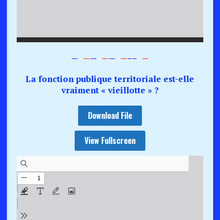
—
–
—
—
–
—
—
–
—
–
–
–
—
La fonction publique territoriale est-elle
vraiment « vieillotte » ?
Download File
View Fullscreen