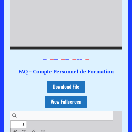
—
–
—
—
–
—
—
–
—
–
–
–
—
FAQ – Compte Personnel de Formation
Download File
View Fullscreen